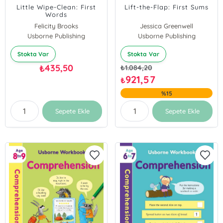
Little Wipe-Clean: First
Lift-the-Flap: First Sums
Words
Felicity Brooks
Jessica Greenwell
Usborne Publishing
Usborne Publishing
Stokta Var
Stokta Var
435,50
₺
₺
1.084,20
921,57
₺
%15
Sepete Ekle
Sepete Ekle