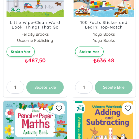
Little Wipe-Clean Word
100 Facts Sticker and
Book: Things That Go
Learn: Top-Notch
Transport Facts
Felicity Brooks
Yoyo Books
Usborne Publishing
Yoyo Books
Stokta Var
Stokta Var
487,50
636,48
₺
₺
Sepete Ekle
Sepete Ekle