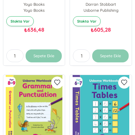
Facts
Yoyo Books
Darran Stobbart
Yoyo Books
Usborne Publishing
Stokta Var
Stokta Var
636,48
605,28
₺
₺
Sepete Ekle
Sepete Ekle