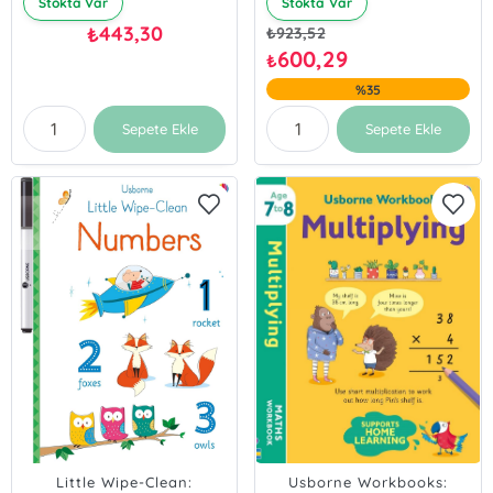
Stokta Var
Stokta Var
443,30
₺
₺
923,52
600,29
₺
%35
Sepete Ekle
Sepete Ekle
Little Wipe-Clean:
Usborne Workbooks: