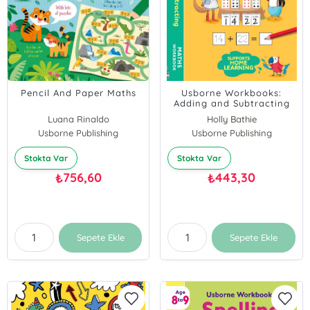
Pencil And Paper Maths
Usborne Workbooks:
Adding and Subtracting
7-8
Luana Rinaldo
Holly Bathie
Usborne Publishing
Usborne Publishing
Stokta Var
Stokta Var
756,60
443,30
₺
₺
Sepete Ekle
Sepete Ekle