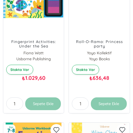
Fingerprint Activities:
Roll-O-Rama: Princess
Under the Sea
party
Fiona Watt
Yoyo Kollektif
Usborne Publishing
Yoyo Books
Stokta Var
Stokta Var
1.029,60
636,48
₺
₺
Sepete Ekle
Sepete Ekle