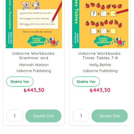
Usborne Workbooks:
Usborne Workbooks:
Grammar and
Times Tables 7-8
Punctuation 7-8
Hannah Watson
Holly Bathie
Usborne Publishing
Usborne Publishing
Stokta Var
Stokta Var
443,30
443,30
₺
₺
Sepete Ekle
Sepete Ekle