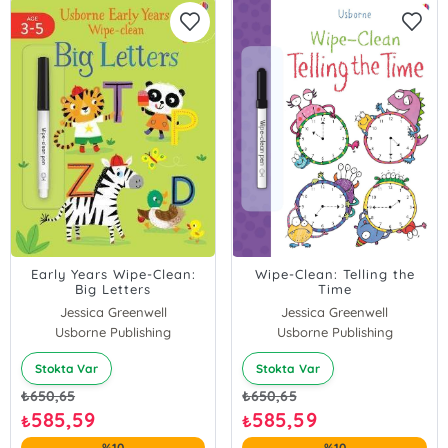
Early Years Wipe-Clean:
Wipe-Clean: Telling the
Big Letters
Time
Jessica Greenwell
Jessica Greenwell
Usborne Publishing
Usborne Publishing
Stokta Var
Stokta Var
₺
650,65
₺
650,65
585,59
585,59
₺
₺
%10
%10