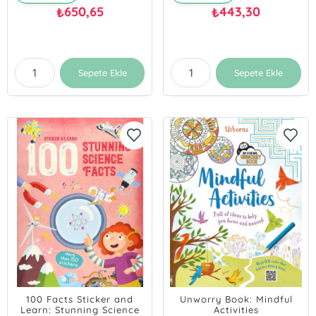
650,65
443,30
₺
₺
Sepete Ekle
Sepete Ekle
100 Facts Sticker and
Unworry Book: Mindful
Learn: Stunning Science
Activities