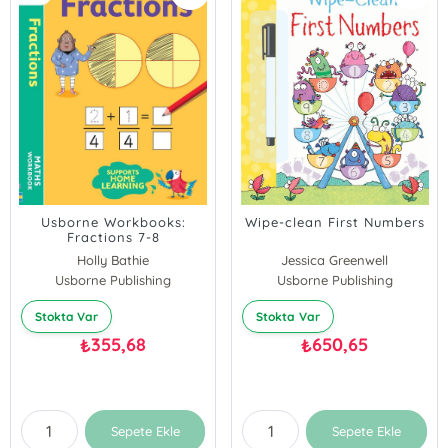
Usborne Workbooks:
Wipe-clean First Numbers
Fractions 7-8
Holly Bathie
Jessica Greenwell
Usborne Publishing
Usborne Publishing
Stokta Var
Stokta Var
355,68
650,65
₺
₺
Sepete Ekle
Sepete Ekle