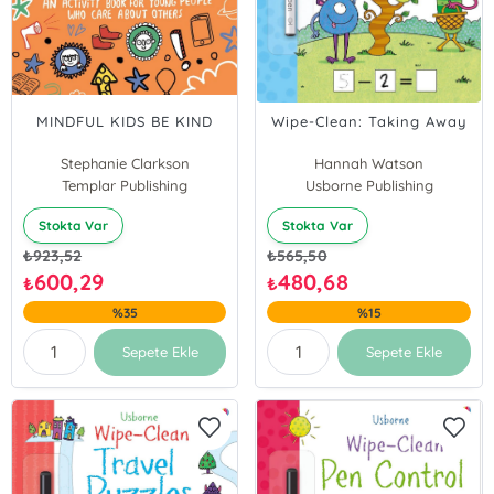
MINDFUL KIDS BE KIND
Wipe-Clean: Taking Away
Stephanie Clarkson
Hannah Watson
Templar Publishing
Usborne Publishing
Stokta Var
Stokta Var
₺
923,52
₺
565,50
600,29
480,68
₺
₺
%35
%15
Sepete Ekle
Sepete Ekle