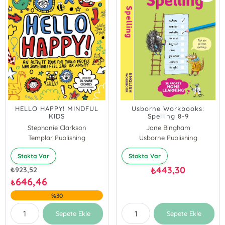
HELLO HAPPY! MINDFUL
Usborne Workbooks:
KIDS
Spelling 8-9
Stephanie Clarkson
Jane Bingham
Templar Publishing
Usborne Publishing
Stokta Var
Stokta Var
443,30
₺
₺
923,52
646,46
₺
%30
Sepete Ekle
Sepete Ekle