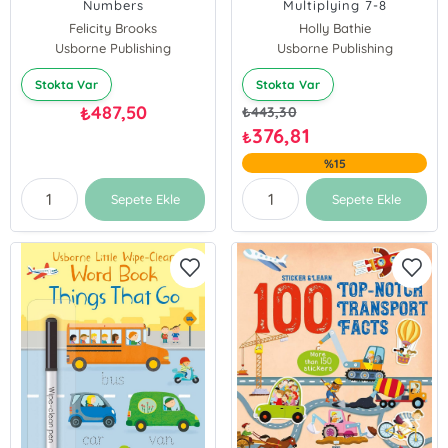
Numbers
Multiplying 7-8
Felicity Brooks
Holly Bathie
Usborne Publishing
Usborne Publishing
Stokta Var
Stokta Var
487,50
₺
₺
443,30
376,81
₺
%15
Sepete Ekle
Sepete Ekle