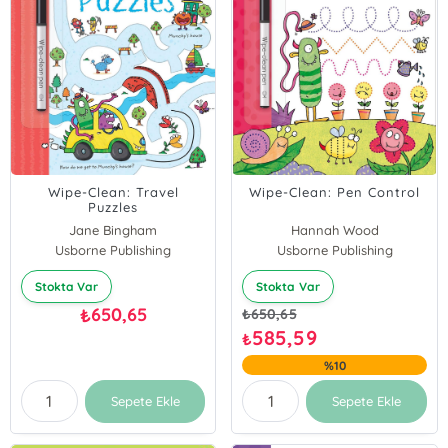
Wipe-Clean: Travel
Wipe-Clean: Pen Control
Puzzles
Jane Bingham
Hannah Wood
Usborne Publishing
Usborne Publishing
Stokta Var
Stokta Var
650,65
₺
₺
650,65
585,59
₺
%10
Sepete Ekle
Sepete Ekle