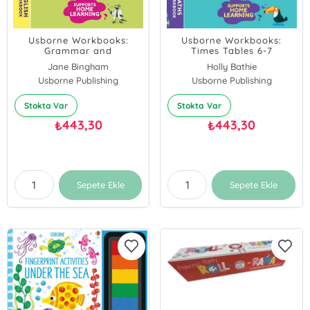
Usborne Workbooks:
Usborne Workbooks:
Grammar and
Times Tables 6-7
Punctuation 8-9
Jane Bingham
Holly Bathie
Usborne Publishing
Usborne Publishing
Stokta Var
Stokta Var
443,30
443,30
₺
₺
Sepete Ekle
Sepete Ekle