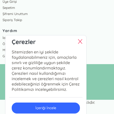
Üye Girişi
Sepetim
Şifremi Unuttum
Sipariş Takip
Yardım
İade ve Değişim Koşulları
Çerezler
Ödeme Seçenekleri
Mesafeli Satış Sözleşmesi
Sitemizden en iyi şekilde
Gizlilik Sözleşmesi
faydalanabilmeniz için, amaçlarla
sınırlı ve gizliliğe uygun şekilde
çerez konumlandırmaktayız.
info@megakidslab.com
Çerezleri nasıl kullandığımızı
incelemek ve çerezleri nasıl kontrol
0531 930 5768
edebileceğinizi öğrenmek için Çerez
Politikamızı inceleyebilirsiniz.
© Copyright 2025 - Tüm Hakları Saklıdır.
İçeriği İncele
ONSO
Tasarım & Uygulama