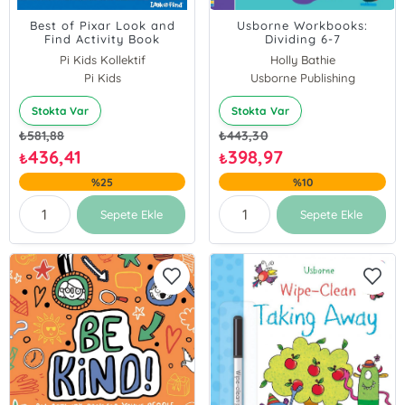
Best of Pixar Look and
Usborne Workbooks:
Find Activity Book
Dividing 6-7
Pi Kids Kollektif
Holly Bathie
Pi Kids
Usborne Publishing
Stokta Var
Stokta Var
₺
581,88
₺
443,30
436,41
398,97
₺
₺
%25
%10
Sepete Ekle
Sepete Ekle