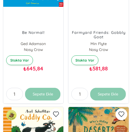
Be Normal!
Farmyard Friends: Gobbly
Goat
Ged Adamson
Min Flyte
Nosy Crow
Nosy Crow
Stokta Var
Stokta Var
645,84
581,88
₺
₺
Sepete Ekle
Sepete Ekle