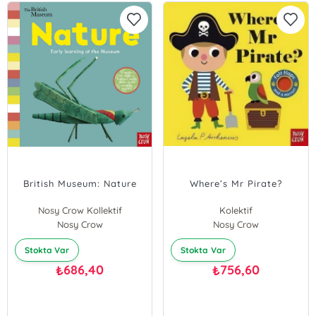
British Museum: Nature
Where’s Mr Pirate?
Nosy Crow Kollektif
Kolektif
Nosy Crow
Nosy Crow
Stokta Var
Stokta Var
686,40
756,60
₺
₺