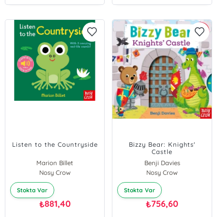
Listen to the Countryside
Bizzy Bear: Knights'
Castle
Marion Billet
Benji Davies
Nosy Crow
Nosy Crow
Stokta Var
Stokta Var
881,40
756,60
₺
₺