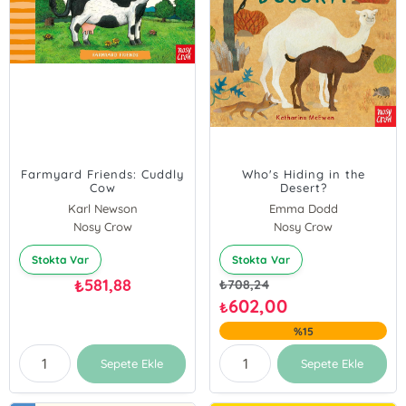
Farmyard Friends: Cuddly
Who's Hiding in the
Cow
Desert?
Karl Newson
Emma Dodd
Nosy Crow
Nosy Crow
Stokta Var
Stokta Var
581,88
₺
₺
708,24
602,00
₺
%15
Sepete Ekle
Sepete Ekle