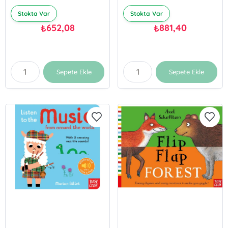
Stokta Var
Stokta Var
652,08
881,40
₺
₺
Sepete Ekle
Sepete Ekle