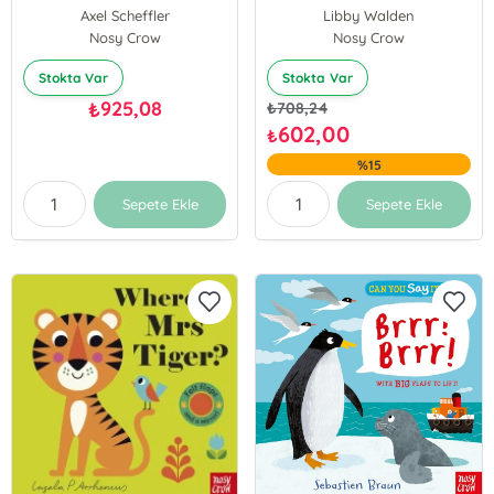
Axel Scheffler
Libby Walden
Nosy Crow
Nosy Crow
Stokta Var
Stokta Var
925,08
₺
₺
708,24
602,00
₺
%15
Sepete Ekle
Sepete Ekle