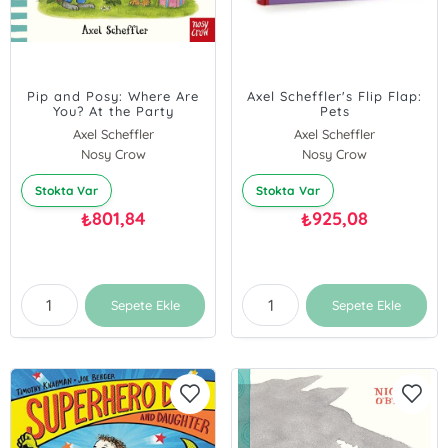
Pip and Posy: Where Are
Axel Scheffler's Flip Flap:
You? At the Party
Pets
Axel Scheffler
Axel Scheffler
Nosy Crow
Nosy Crow
Stokta Var
Stokta Var
801,84
925,08
₺
₺
Sepete Ekle
Sepete Ekle