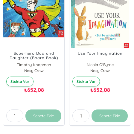
Superhero Dad and
Use Your Imagination
Daughter (Board Book)
Timothy Knapman
Nicola O'Byrne
Nosy Crow
Nosy Crow
Stokta Var
Stokta Var
652,08
652,08
₺
₺
Sepete Ekle
Sepete Ekle