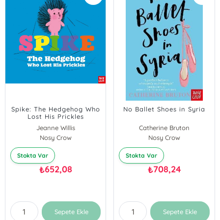
Spike: The Hedgehog Who
No Ballet Shoes in Syria
Lost His Prickles
Jeanne Willis
Catherine Bruton
Nosy Crow
Nosy Crow
Stokta Var
Stokta Var
652,08
708,24
₺
₺
Sepete Ekle
Sepete Ekle