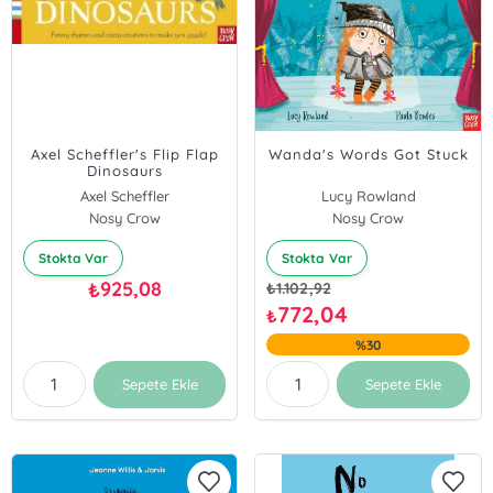
Axel Scheffler's Flip Flap
Wanda's Words Got Stuck
Dinosaurs
Axel Scheffler
Lucy Rowland
Nosy Crow
Nosy Crow
Stokta Var
Stokta Var
925,08
₺
₺
1.102,92
772,04
₺
%30
Sepete Ekle
Sepete Ekle