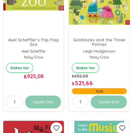
Axel Scheffler’s Flip Flap
Goldilocks and the Three
Zoo
Potties
Axel Scheffler
Leigh Hodgkinson
Nosy Crow
Nosy Crow
Stokta Var
Stokta Var
925,08
₺
₺
652,08
521,66
₺
%20
Sepete Ekle
Sepete Ekle