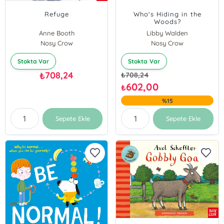
Refuge
Who's Hiding in the
Woods?
Anne Booth
Libby Walden
Nosy Crow
Nosy Crow
Stokta Var
Stokta Var
708,24
₺
₺
708,24
602,00
₺
%15
Sepete Ekle
Sepete Ekle