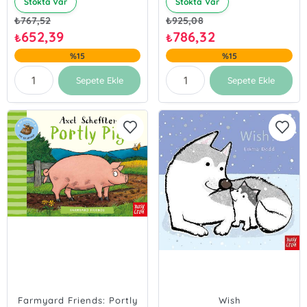
Stokta Var
Stokta Var
₺
767,52
₺
925,08
652,39
786,32
₺
₺
%15
%15
Sepete Ekle
Sepete Ekle
Farmyard Friends: Portly
Wish