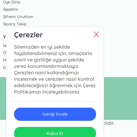
Üye Girişi
Sepetim
Şifremi Unuttum
Sipariş Takip
Çerezler
Yardım
İade ve Değişim Koşulları
Sitemizden en iyi şekilde
faydalanabilmeniz için, amaçlarla
Ödeme Seçenekleri
sınırlı ve gizliliğe uygun şekilde
Mesafeli Satış Sözleşmesi
çerez konumlandırmaktayız.
Gizlilik Sözleşmesi
Çerezleri nasıl kullandığımızı
incelemek ve çerezleri nasıl kontrol
edebileceğinizi öğrenmek için Çerez
info@megakidslab.com
Politikamızı inceleyebilirsiniz.
0531 930 5768
İçeriği İncele
© Copyright 2025 - Tüm Hakları Saklıdır.
ONSO
Tasarım & Uygulama
Kabul Et