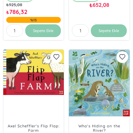
652,08
₺
₺
925,08
786,32
₺
%15
Sepete Ekle
Sepete Ekle
Axel Scheffler's Flip Flap:
Who's Hiding on the
Farm
River?