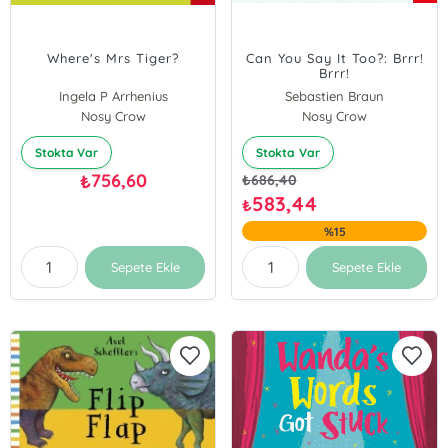
Where's Mrs Tiger?
Can You Say It Too?: Brrr!
Brrr!
Ingela P Arrhenius
Sebastien Braun
Nosy Crow
Nosy Crow
Stokta Var
Stokta Var
756,60
₺
₺
686,40
583,44
₺
%15
Sepete Ekle
Sepete Ekle