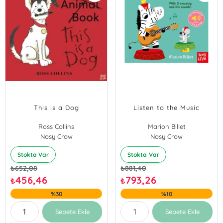
This is a Dog
Listen to the Music
Ross Collins
Marion Billet
Nosy Crow
Nosy Crow
Stokta Var
Stokta Var
₺
652,08
₺
881,40
456,46
793,26
₺
₺
%30
%10
Sepete Ekle
Sepete Ekle