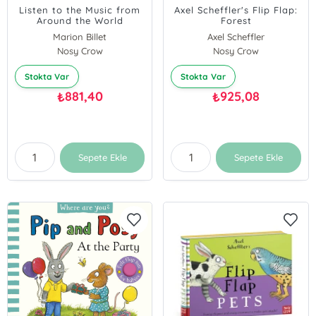
Listen to the Music from
Axel Scheffler's Flip Flap:
Around the World
Forest
Marion Billet
Axel Scheffler
Nosy Crow
Nosy Crow
Stokta Var
Stokta Var
881,40
925,08
₺
₺
Sepete Ekle
Sepete Ekle