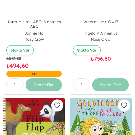
Jannie Ho's ABC: Vehicles
Where's Mr Owl?
ABC
Jannie Ho
Ingela P Arrhenius
Nosy Crow
Nosy Crow
Stokta Var
Stokta Var
756,60
₺
₺
581,88
494,60
₺
%15
Sepete Ekle
Sepete Ekle