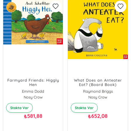
Farmyard Friends: Higgly
What Does an Anteater
Hen
Eat? (Board Book)
Emma Dodd
Raymond Briggs
Nosy Crow
Nosy Crow
Stokta Var
Stokta Var
581,88
652,08
₺
₺