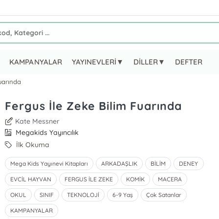
KAMPANYALAR
YAYINEVLERİ▼
DİLLER▼
DEFTER
Fuarında
Fergus İle Zeke Bilim Fuarında
Kate Messner
Megakids Yayıncılık
İlk Okuma
Mega Kids Yayınevi Kitapları
ARKADAŞLIK
BİLİM
DENEY
EVCİL HAYVAN
FERGUS İLE ZEKE
KOMİK
MACERA
OKUL
SINIF
TEKNOLOJİ
6-9 Yaş
Çok Satanlar
KAMPANYALAR