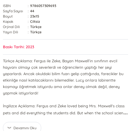
ISBN
:
9786057309693
Sayfa Sayısı
:
44
Boyut
:
23x15
Kapak
:
Ciltsiz
Orjinal Dili
:
Türkçe
Yayın Dili
:
Türkçe
Baskı Tarihi: 2023
Türkçe Açıklama: Fergus ile Zeke, Bayan Maxwell’in sınıfının evcil
hayvanı olmayı çok severlerdi ve öğrencilerin yaptığı her şeyi
yaparlardı. Ancak okuldaki bilim fuarı gelip çattığında, farecikler bu
etkinliğe nasıl katılacaklarını bilemediler. Lucy onlara labirentte
koşmayı öğretmek istiyordu ama onlar deney olmak değil, deney
yapmak istiyorlardı!
İngilizce Açıklama: Fergus and Zeke loved being Mrs. Maxwell's class
...
pets and did everything the students did. But when the school scien
Devamını Oku