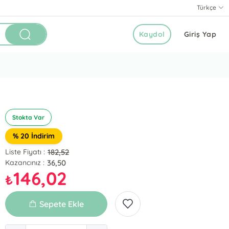
Türkçe
Kaydol
Giriş Yap
Stokta Var
% 20 İndirim
182,52
Liste Fiyatı :
36,50
Kazancınız :
146,02
₺
Sepete Ekle