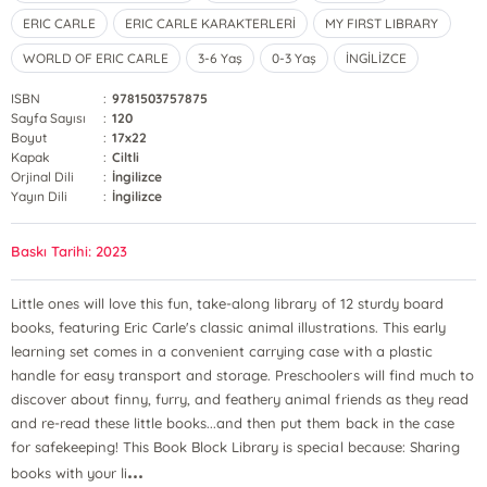
ERIC CARLE
ERIC CARLE KARAKTERLERİ
MY FIRST LIBRARY
WORLD OF ERIC CARLE
3-6 Yaş
0-3 Yaş
İNGİLİZCE
ISBN
:
9781503757875
Sayfa Sayısı
:
120
Boyut
:
17x22
Kapak
:
Ciltli
Orjinal Dili
:
İngilizce
Yayın Dili
:
İngilizce
Baskı Tarihi: 2023
Little ones will love this fun, take-along library of 12 sturdy board
books, featuring Eric Carle's classic animal illustrations. This early
learning set comes in a convenient carrying case with a plastic
handle for easy transport and storage. Preschoolers will find much to
discover about finny, furry, and feathery animal friends as they read
and re-read these little books...and then put them back in the case
for safekeeping! This Book Block Library is special because: Sharing
...
books with your li