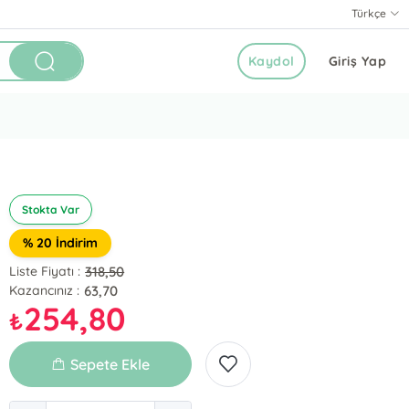
Türkçe
Kaydol
Giriş Yap
Stokta Var
% 20 İndirim
318,50
Liste Fiyatı :
63,70
Kazancınız :
254,80
₺
Sepete Ekle