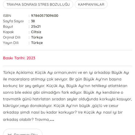
TRAVMA SONRASI STRES BOZULUĞU
KAMPANYALAR
ISBN
:
9786057309600
Sayfa Sayısı
:
38
Boyut
:
25x21
Kapak
:
Ciltsiz
Orjinal Dili
:
Türkçe
Yayın Dili
:
Türkçe
Baskı Tarihi: 2023
Türkçe Açıklama: Küçük Ayı ormanı,evini ve en iyi arkadaşı Büyük Ayı
ile maceralara atılmayı çok seviyor. Bir gün Büyük Ayı'nın başına
korkunç bir şey geliyor. Küçük Ayı, Büyük Ayı'nın tehlikeyi atlattıktan
sonra bile eskisi gibi olmadığını fark ediyor. Büyük Ayı kendisine o
travmatik günü hatırlatan sıradan şeyler olduğunda korkuyla koşuyor,
kükrüyor,veya donakalıyor. Küçük Ayı'nın büyük ,güçlü ve cesur
arkadaşı şimdi nasıl bu kadar korkuyor? Ve Küçük Ayı nasıl iyi bir
...
arkadaş olabilir? Travma,
Devamını Oku