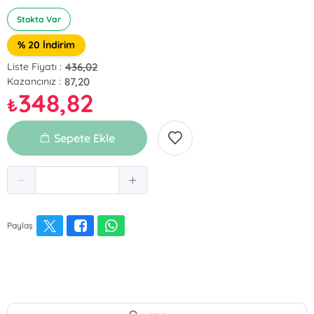
Stokta Var
% 20 İndirim
436,02
Liste Fiyatı :
87,20
Kazancınız :
348,82
₺
Sepete Ekle
Paylaş