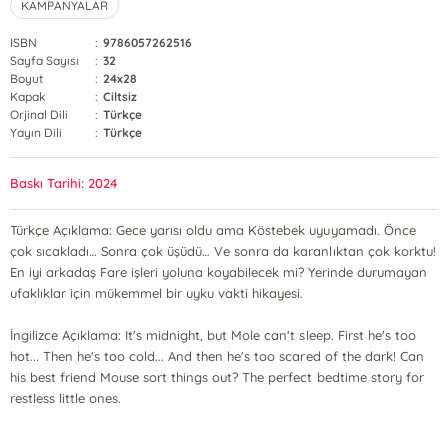
KAMPANYALAR
ISBN
:
9786057262516
Sayfa Sayısı
:
32
Boyut
:
24x28
Kapak
:
Ciltsiz
Orjinal Dili
:
Türkçe
Yayın Dili
:
Türkçe
Baskı Tarihi: 2024
Türkçe Açıklama: Gece yarısı oldu ama Köstebek uyuyamadı. Önce
çok sıcakladı… Sonra çok üşüdü… Ve sonra da karanlıktan çok korktu!
En iyi arkadaş Fare işleri yoluna koyabilecek mi? Yerinde durumayan
ufaklıklar için mükemmel bir uyku vakti hikayesi.
İngilizce Açıklama: It's midnight, but Mole can't sleep. First he's too
hot... Then he's too cold... And then he's too scared of the dark! Can
his best friend Mouse sort things out? The perfect bedtime story for
restless little ones.