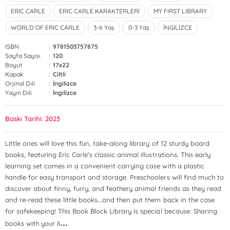
ERIC CARLE
ERIC CARLE KARAKTERLERİ
MY FIRST LIBRARY
WORLD OF ERIC CARLE
3-6 Yaş
0-3 Yaş
İNGİLİZCE
ISBN
:
9781503757875
Sayfa Sayısı
:
120
Boyut
:
17x22
Kapak
:
Ciltli
Orjinal Dili
:
İngilizce
Yayın Dili
:
İngilizce
Baskı Tarihi: 2023
Little ones will love this fun, take-along library of 12 sturdy board
books, featuring Eric Carle's classic animal illustrations. This early
learning set comes in a convenient carrying case with a plastic
handle for easy transport and storage. Preschoolers will find much to
discover about finny, furry, and feathery animal friends as they read
and re-read these little books...and then put them back in the case
for safekeeping! This Book Block Library is special because: Sharing
...
books with your li